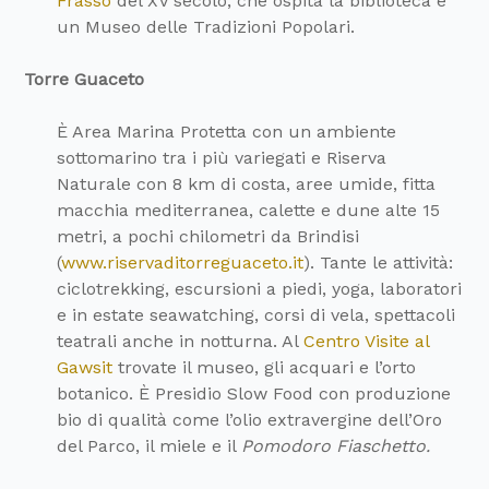
Frasso
del XV secolo, che ospita la biblioteca e
un Museo delle Tradizioni Popolari.
Torre Guaceto
È Area Marina Protetta con un ambiente
sottomarino tra i più variegati e Riserva
Naturale con 8 km di costa, aree umide, fitta
macchia mediterranea, calette e dune alte 15
metri, a pochi chilometri da Brindisi
(
www.riservaditorreguaceto.it
). Tante le attività:
ciclotrekking, escursioni a piedi, yoga, laboratori
e in estate seawatching, corsi di vela, spettacoli
teatrali anche in notturna. Al
Centro Visite al
Gawsit
trovate il museo, gli acquari e l’orto
botanico. È Presidio Slow Food con produzione
bio di qualità come l’olio extravergine dell’Oro
del Parco, il miele e il
Pomodoro Fiaschetto.