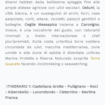
diversi habitat: dalla bellissima spiaggia fino alle
ampie distese agricole con ulivi secolari.
Ostuni
, la
città bianca, è un susseguirsi di archi, torri, case
palazzate, corti, altane, vicoletti, palazzi gentilizi e
botteghe.
Ceglie Messapica
insieme a
Carovigno
,
invece, è una roccaforte del gusto, con ristoranti
rinomati a livello internazionale e chef
pluripremiati. Sulla costa un’antica torre costiera
circondata da ulivi, macchia mediterranea, zone
umide e alte dune di sabbia è diventata un’Area
Marina Protetta e Riserva Naturale: scoprite
Torre
Guaceto
facendo ciclotrekking o seawatching.
ITINERARIO 1:
Castellana Grotte - Putignano - Noci
- Alberobello - Locorotondo - Cisternino - Martina
Franca