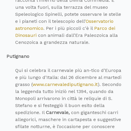
racconta l’Inferno della Divina Commedia. E
una volta fuori, sulla terrazza del museo
Speleologico Spinelli, potete osservare le stelle
e i pianeti con il telescopio dell’
Osservatorio
astronomico
. Per i più piccoli c'è il
Parco dei
Dinosauri
con animali dall’Era Paleozoica alla
Cenozoica a grandezza naturale.
Putignano
Qui si celebra il carnevale più an-tico d’Europa
e più lungo d’Italia: dal 26 dicembre al martedì
grasso (
www.carnevalediputignano.it
). Secondo
la leggenda tutto iniziò nel 1394, quando da
Monopoli arrivarono in città le reliquie di S.
Stefano e si festeggiò il buon esito della
spedizione. Il
Carnevale,
con giganteschi carri
allegorici, maschere in cartapesta e suggestive
sfilate notturne, è l’occasione per conoscere