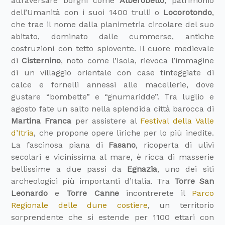
attraversare borghi come
Alberobello
, patrimonio
dell’Umanità con i suoi 1400 trulli o
Locorotondo
,
che trae il nome dalla planimetria circolare del suo
abitato, dominato dalle cummerse, antiche
costruzioni con tetto spiovente. Il cuore medievale
di
Cisternino
, noto come l’Isola, rievoca l’immagine
di un villaggio orientale con case tinteggiate di
calce e fornelli annessi alle macellerie, dove
gustare “bombette” e “gnumaridde”. Tra luglio e
agosto fate un salto nella splendida città barocca di
Martina Franca
per assistere al
Festival della Valle
d’Itria
, che propone opere liriche per lo più inedite.
La fascinosa piana di
Fasano
, ricoperta di ulivi
secolari e vicinissima al mare, è ricca di masserie
bellissime a due passi da
Egnazia
, uno dei siti
archeologici più importanti d’Italia. Tra
Torre San
Leonardo
e
Torre Canne
incontrerete il
Parco
Regionale delle dune costiere
, un territorio
sorprendente che si estende per 1100 ettari con