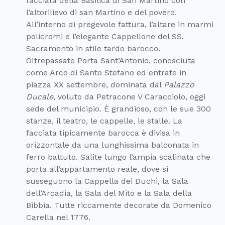
facciata della Basilica di San Martino con
l’altorilievo di san Martino e del povero.
All’interno di pregevole fattura, l’altare in marmi
policromi e l’elegante Cappellone del SS.
Sacramento in stile tardo barocco.
Oltrepassate Porta Sant’Antonio, conosciuta
come Arco di Santo Stefano ed entrate in
piazza XX settembre, dominata dal
Palazzo
Ducale
, voluto da Petracone V Caracciolo, oggi
sede del municipio. È grandioso, con le sue 300
stanze, il teatro, le cappelle, le stalle. La
facciata tipicamente barocca è divisa in
orizzontale da una lunghissima balconata in
ferro battuto. Salite lungo l’ampia scalinata che
porta all’appartamento reale, dove si
susseguono la Cappella dei Duchi, la Sala
dell’Arcadia, la Sala del Mito e la Sala della
Bibbia. Tutte riccamente decorate da Domenico
Carella nel 1776.