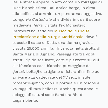
Dalla strada appare in alto come un miraggio di
luce bianchissima. Dall’antico borgo, in cima
alla collina, si ammira un panorama suggestivo.
Lungo
via Cattedrale
che divide in due il cuore
medievale
Terra
, visitate l’ex Monastero
Carmelitano, sede del
Museo delle Civiltà
Preclassiche della Murgia Meridionale
, dove è
esposto il calco di Delia, una donna gravida
vissuta 25.000 anni fa, rinvenuta nella grotta di
Santa Maria di Agnano. Passeggiate tra vicoli
stretti, ripide scalinate, corti e piazzette su cui
si affacciano case bianche punteggiate da
gerani, botteghe artigiane e ristorantini, fino ad
arrivare alla cattedrale del XV sec., in stile
romanico-gotico, con un portale e un rosone a
24 raggi di rara bellezza. Anche quest’anno le
spiagge di ostuni sono Bandiera Blu di
Legambiente.