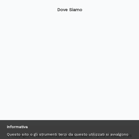
Dove Siamo
Informativa
Questo sito o gli strumenti terzi da questo utilizzati si avvalgono
© Copyright HOTEL DONATELLO ALBEROBELLO - p.iva 07893570726